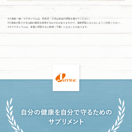
※1 亜鉛・銅、マグネシウムは、乳幼児・小児は本品の摂取を避けてください。
※2 亜鉛の取りすぎは銅の吸収を阻害するおそれがありますので、過剰摂取にならないようご注意ください。
※3 マグネシウムは、多量に摂取すると軟便（下痢）になることがあります。